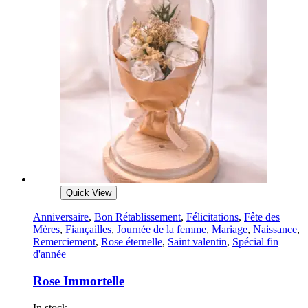
Quick View
Anniversaire
,
Bon Rétablissement
,
Félicitations
,
Fête des
Mères
,
Fiançailles
,
Journée de la femme
,
Mariage
,
Naissance
,
Remerciement
,
Rose éternelle
,
Saint valentin
,
Spécial fin
d'année
Rose Immortelle
In stock