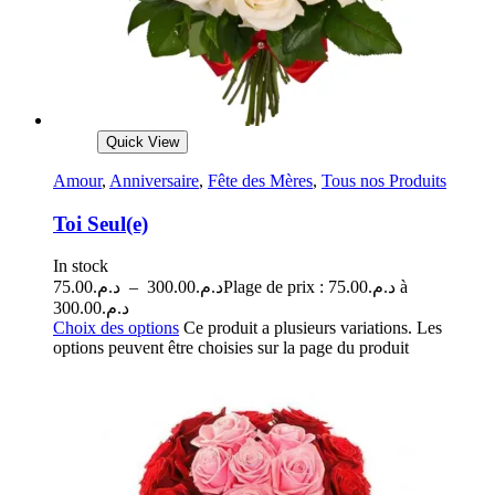
Quick View
Amour
,
Anniversaire
,
Fête des Mères
,
Tous nos Produits
Toi Seul(e)
In stock
75.00
د.م.
–
300.00
د.م.
Plage de prix : د.م.75.00 à
د.م.300.00
Choix des options
Ce produit a plusieurs variations. Les
options peuvent être choisies sur la page du produit