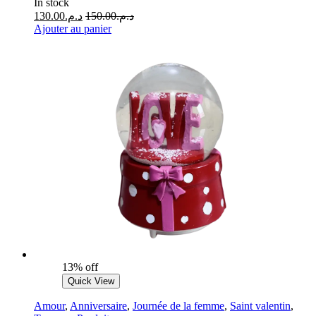
In stock
130.00
د.م.
150.00
د.م.
Ajouter au panier
13% off
Quick View
Amour
,
Anniversaire
,
Journée de la femme
,
Saint valentin
,