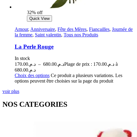
32% off
Quick View
Amour
,
Anniversaire
,
Fête des Mères
,
Fiançailles
,
Journée de
la femme
,
Saint valentin
,
Tous nos Produits
La Perle Rouge
In stock
170.00
د.م.
–
680.00
د.م.
Plage de prix : د.م.170.00 à
د.م.680.00
Choix des options
Ce produit a plusieurs variations. Les
options peuvent être choisies sur la page du produit
voir plus
NOS CATEGORIES