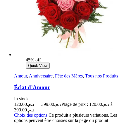
45% off
Quick View
Amour
,
Anniversaire
,
Fête des Mères
,
Tous nos Produits
Éclat d’Amour
In stock
120.00
د.م.
–
399.00
د.م.
Plage de prix : د.م.120.00 à
د.م.399.00
Choix des options
Ce produit a plusieurs variations. Les
options peuvent être choisies sur la page du produit