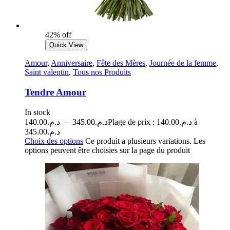
42% off
Quick View
Amour
,
Anniversaire
,
Fête des Mères
,
Journée de la femme
,
Saint valentin
,
Tous nos Produits
Tendre Amour
In stock
140.00
د.م.
–
345.00
د.م.
Plage de prix : د.م.140.00 à
د.م.345.00
Choix des options
Ce produit a plusieurs variations. Les
options peuvent être choisies sur la page du produit