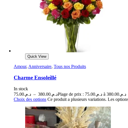
Quick View
Amour
,
Anniversaire
,
Tous nos Produits
Charme Ensoleillé
In stock
75.00
د.م.
–
380.00
د.م.
Plage de prix : د.م.75.00 à د.م.380.00
Choix des options
Ce produit a plusieurs variations. Les options