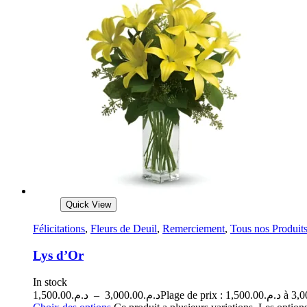
Quick View
Félicitations
,
Fleurs de Deuil
,
Remerciement
,
Tous nos Produit
Lys d’Or
In stock
1,500.00
د.م.
–
3,000.00
د.م.