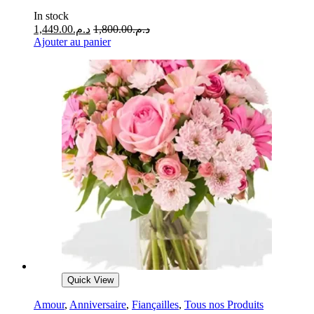
In stock
1,449.00
د.م.
1,800.00
د.م.
Ajouter au panier
Quick View
Amour
,
Anniversaire
,
Fiançailles
,
Tous nos Produits