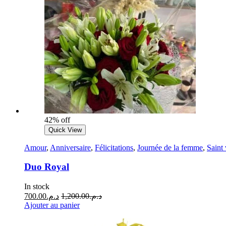
42% off
Quick View
Amour
,
Anniversaire
,
Félicitations
,
Journée de la femme
,
Saint 
Duo Royal
In stock
700.00
د.م.
1,200.00
د.م.
Ajouter au panier