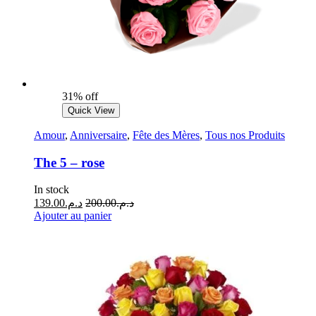
31% off
Quick View
Amour
,
Anniversaire
,
Fête des Mères
,
Tous nos Produits
The 5 – rose
In stock
139.00
د.م.
200.00
د.م.
Ajouter au panier