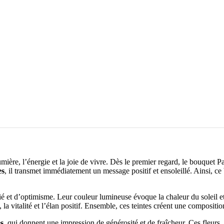
lumière, l’énergie et la joie de vivre. Dès le premier regard, le bouquet 
es
, il transmet immédiatement un message positif et ensoleillé. Ainsi, 
é et d’optimisme. Leur couleur lumineuse évoque la chaleur du soleil e
la vitalité et l’élan positif. Ensemble, ces teintes créent une compositio
es
, qui donnent une impression de générosité et de fraîcheur. Ces fleurs