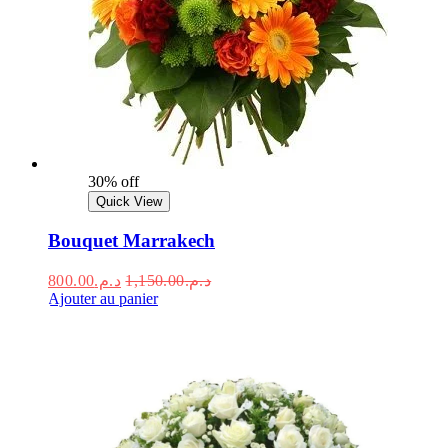
30% off
Quick View
Bouquet Marrakech
800.00
د.م.
1,150.00
د.م.
Ajouter au panier