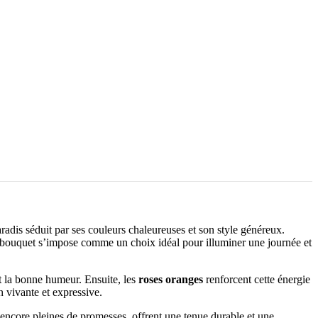
Paradis séduit par ses couleurs chaleureuses et son style généreux.
ce bouquet s’impose comme un choix idéal pour illuminer une journée et
t la bonne humeur. Ensuite, les
roses oranges
renforcent cette énergie
n vivante et expressive.
, encore pleines de promesses, offrent une tenue durable et une