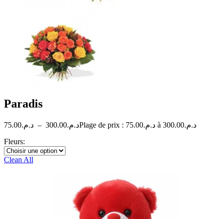
Paradis
75.00
د.م.
–
300.00
د.م.
Plage de prix : د.م.75.00 à د.م.300.00
Fleurs:
Clean All