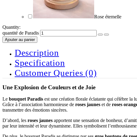
Rose éternelle
Quantity:
quantité de Paradis
Ajouter au panier
Description
Specification
Customer Queries (0)
Une Explosion de Couleurs et de Joie
Le
bouquet Paradis
est une création florale éclatante qui célèbre la 
Grâce à l’association harmonieuse de
roses jaunes
et de
roses orang
transmettre des émotions sincères.
D’abord, les
roses jaunes
apportent une sensation de bonheur, d’amiti
par leur intensité et leur dynamisme. Elles symbolisent l’enthousiasme, 
De plus, le bouquet Paradis se distingue par ses
gros boutons de ros