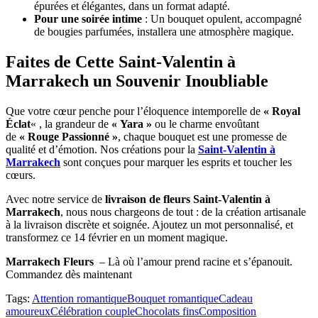
épurées et élégantes, dans un format adapté.
Pour une soirée intime
: Un bouquet opulent, accompagné
de bougies parfumées, installera une atmosphère magique.
Faites de Cette Saint-Valentin à
Marrakech un Souvenir Inoubliable
Que votre cœur penche pour l’éloquence intemporelle de
« Royal
Éclat
« , la grandeur de
« Yara »
ou le charme envoûtant
de
« Rouge Passionné »
, chaque bouquet est une promesse de
qualité et d’émotion. Nos créations pour la
Saint-Valentin à
Marrakech
sont conçues pour marquer les esprits et toucher les
cœurs.
Avec notre service de
livraison de fleurs Saint-Valentin à
Marrakech
, nous nous chargeons de tout : de la création artisanale
à la livraison discrète et soignée. Ajoutez un mot personnalisé, et
transformez ce 14 février en un moment magique.
Marrakech
Fleurs
– Là où l’amour prend racine et s’épanouit.
Commandez dès maintenant
Tags:
Attention romantique
Bouquet romantique
Cadeau
amoureux
Célébration couple
Chocolats fins
Composition