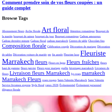
Comment prendre soin de vos fleurs coupées : un
guide complet
Browse Tags
Art floral
Abonnement fleurs
Arche florale
Attention romantique
Bouquet de
la mariée
bouquet de saison
bouquet du jour
Bouquet romantique
Cadeau amoureux
Cadeau dernière minute
Cadeau floral
cadeau marrakech
Centres de table
Chocolats fins
Composition florale
Célébration couple
Décoration de mariage
Décoration
Fleuriste
de tables
Décoration voiture de mariée
ete
fin année
Fleuriste luxe
Marrakech
fleurs
Fleurs fraîches
Fleurs en ligne
fleurs
haut de gamme
fleurs janvier
Fleurs pour mariage
guéliz
hivernage marrakech
Livraison de
Livraison fleurs Marrakech
marrakech
fleurs
lys roses
Marrakech Fleurs
roses rouges
Saint-Valentin Marrakech
Saint Valentin
Service livraison express
Style floral
vœux 2026
Événementiel
Événement personnel
élégance florale