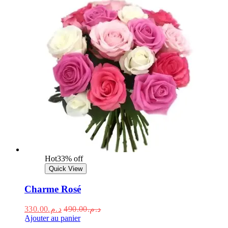
Hot
33% off
Quick View
Charme Rosé
330.00
د.م.
490.00
د.م.
Ajouter au panier