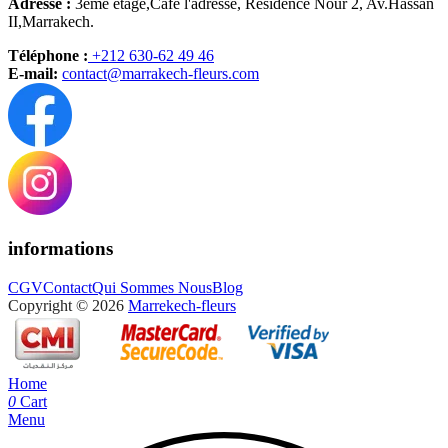
Adresse :
3ème étage,Café l'adresse, Résidence Nour 2, Av.Hassan
II,Marrakech.
Téléphone :
+212 630-62 49 46
E-mail:
contact@marrakech-fleurs.com
informations
CGV
Contact
Qui Sommes Nous
Blog
Copyright © 2026
Marrekech-fleurs
Home
0
Cart
Menu