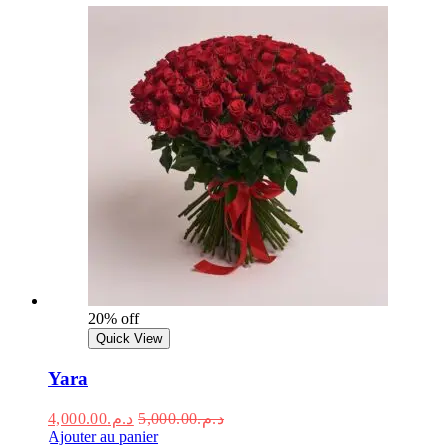
20% off
Quick View
Yara
4,000.00
د.م.
5,000.00
د.م.
Ajouter au panier