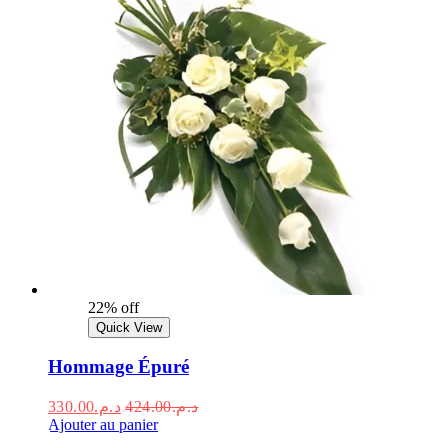
22% off
Quick View
Hommage Épuré
330.00
د.م.
424.00
د.م.
Ajouter au panier