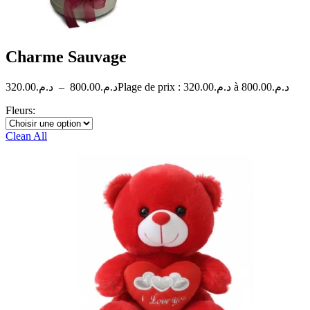
Charme Sauvage
320.00
د.م.
–
800.00
د.م.
Plage de prix : د.م.320.00 à د.م.800.00
Fleurs:
Clean All