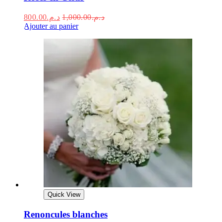
800.00
د.م.
1,000.00
د.م.
Ajouter au panier
Quick View
Renoncules blanches