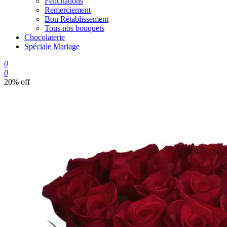
Félicitations
Remerciement
Bon Rétablissement
Tous nos bouquets
Chocolaterie
Spéciale Mariage
0
0
20% off