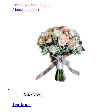
799.00
د.م.
900.00
د.م.
Ajouter au panier
Quick View
Tendance